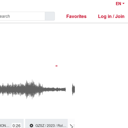
EN
Favorites
Log in / Join
0:26
1:23
a von Bentheim
GZSZ / 2023 / Role: Sexpodcasterin / R: Christine Melzer
BITTERER WODKA UND SÜSSE KÜSSE / 2023 / Role: Rothaariges Mädchen / R: Tom Sielemann