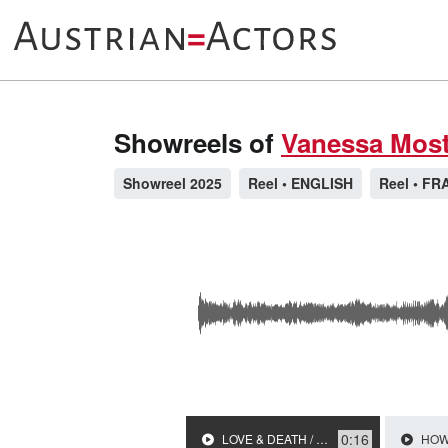
Showreels of
Vanessa Mos
Showreel 2025
Reel • ENGLISH
Reel • FR
0:16
LOVE & DEATH / 2023 / Role: Cynthia / R: Ralph Beckmann
HOW I MET YOUR FA