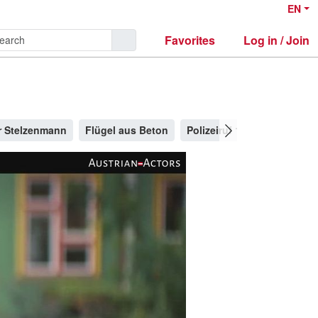
EN
Favorites
Log in / Join
er Stelzenmann
Flügel aus Beton
Polizeiruf 110 - Monstermut